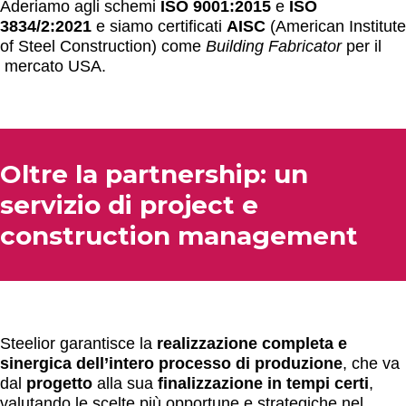
Aderiamo agli schemi
ISO 9001:2015
e
ISO
3834/2:2021
e siamo c
ertificati
AISC
(American Institute
of Steel Construction) come
Building Fabricator
per il
mercato USA.
Oltre la partnership: un
servizio di project e
construction management
Steelior garantisce la
realizzazione completa e
sinergica dell’intero processo di produzione
, che va
dal
progetto
alla sua
finalizzazione in tempi certi
,
valutando le scelte più opportune e strategiche nel