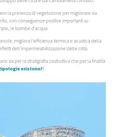
iluppo delle città e dai cambiamenti climatici.
tano la presenza di vegetazione per migliorare sia
nserito, con conseguenze positive importanti su
mpio, le bombe d’acqua.
evole, migliora l’efficienza termica e acustica della
 effetti dell’impermeabilizzazione delle città.
ano sia per la stratigrafia costruttiva che per la finalità
 tipologie esistono?
)