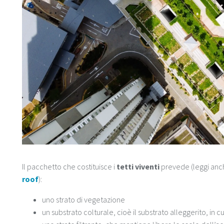
Il pacchetto che costituisce i
tetti viventi
prevede (leggi an
roof
):
uno strato di vegetazione
un substrato colturale, cioè il substrato alleggerito, in 