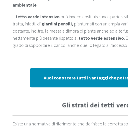
ambientale
.
Il
tetto verde
intensivo
può invece costituire uno spazio vivibi
tratta, infatti, di
giardini pensili,
piantumati con un’ampia vari
costante. Inoltre, la messa a dimora di piante anche ad alto f
nettamente più pesante rispetto al
tetto verde estensivo
. 
grado di sopportare il carico, anche quello legato all’accesso
Vuoi conoscere tutti i vantaggi che potr
Gli strati dei tetti ve
Esiste una normativa di riferimento che definisce la corretta str