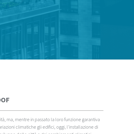
OOF
tà, ma, mentre in passato la loro funzione garantiva
azioni climatiche gli edifici, oggi, l’installazione di