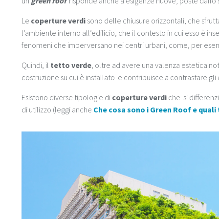
un
green roof
risponde anche a esigenze nuove, poste dallo sv
Le
coperture verdi
sono delle chiusure orizzontali, che sfrut
l’ambiente interno all’edificio, che il contesto in cui esso è i
fenomeni che imperversano nei centri urbani, come, per ese
Quindi, il
tetto verde
, oltre ad avere una valenza estetica not
costruzione su cui è installato e contribuisce a contrastare gli
Esistono diverse tipologie di
coperture verdi
che si differenzi
di utilizzo (leggi anche
Che cosa sono i Green Roof e quali