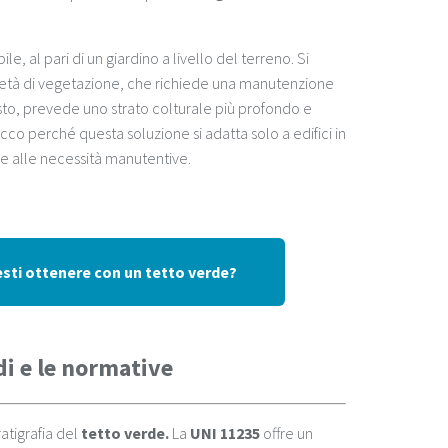
le, al pari di un giardino a livello del terreno. Si
età di vegetazione, che richiede una manutenzione
usto, prevede uno strato colturale più profondo e
Ecco perché questa soluzione si adatta solo a edifici in
 e alle necessità manutentive.
esti ottenere con un tetto verde?
rdi e le normative
atigrafia del
tetto
verde.
La
UNI 11235
offre un