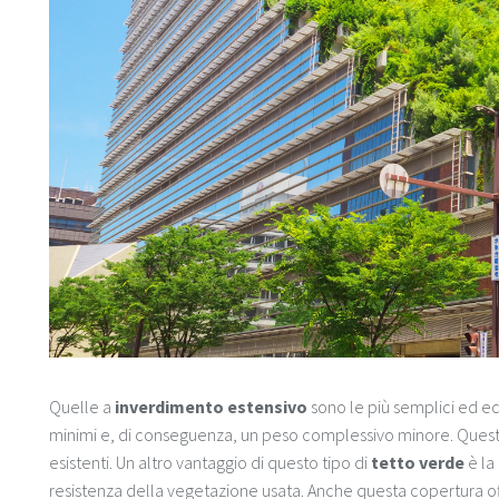
Quelle a
inverdimento estensivo
sono le più semplici ed 
minimi e, di conseguenza, un peso complessivo minore. Questo 
esistenti. Un altro vantaggio di questo tipo di
tetto verde
è la
resistenza della vegetazione usata. Anche questa copertura of