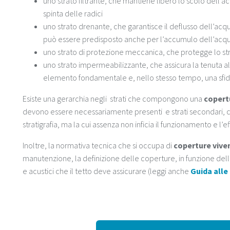
uno strato filtrante, che mantiene libero lo scolo dell’a
spinta delle radici
uno strato drenante, che garantisce il deflusso dell’acqua
può essere predisposto anche per l’accumulo dell’acq
uno strato di protezione meccanica, che protegge lo s
uno strato impermeabilizzante, che assicura la tenuta al
elemento fondamentale e, nello stesso tempo, una sfid
Esiste una gerarchia negli strati che compongono una
copert
devono essere necessariamente presenti e strati secondari, ch
stratigrafia, ma la cui assenza non inficia il funzionamento e l’e
Inoltre, la normativa tecnica che si occupa di
coperture vive
manutenzione, la definizione delle coperture, in funzione della
e acustici che il tetto deve assicurare (leggi anche
Guida alle