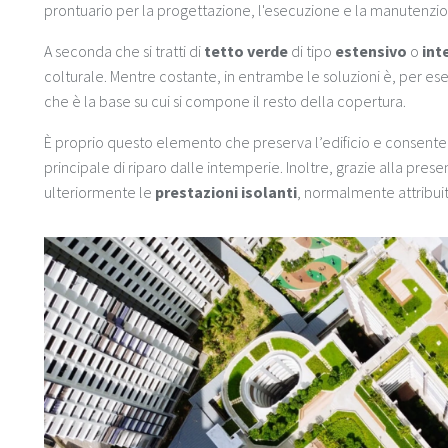
prontuario per la progettazione, l'esecuzione e la manutenzio
A seconda che si tratti di
tetto verde
di tipo
estensivo
o
int
colturale. Mentre costante, in entrambe le soluzioni è, per es
che è la base su cui si compone il resto della copertura.
È proprio questo elemento che preserva l’edificio e consente
principale di riparo dalle intemperie. Inoltre, grazie alla pres
ulteriormente le
prestazioni isolanti
, normalmente attribuit