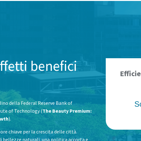
ffetti benefici
Effici
rlino della Federal Reserve Bank of
Sc
itute of Technology
(
The Beauty Premium:
owth
).
re chiave per la crescita delle città.
bellezze naturali, una politica accorta e