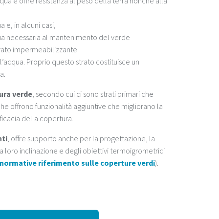
cqua e offre resistenza al peso della terra nonché alla
 e, in alcuni casi,
ua necessaria al mantenimento del verde
trato impermeabilizzante
l’acqua. Proprio questo strato costituisce un
a.
ura verde
, secondo cui ci sono strati primari che
e offrono funzionalità aggiuntive che migliorano la
fficacia della copertura.
nti
, offre supporto anche per la progettazione, la
 loro inclinazione e degli obiettivi termoigrometrici
 normative riferimento sulle coperture verdi
).