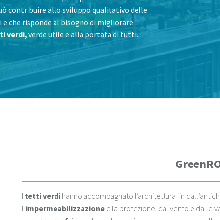
può contribuire allo sviluppo qualitativo delle
i e che risponde al bisogno di migliorare
ti verdi,
verde utile e alla portata di tutti.
GreenR
I
tetti verdi
hanno accompagnato l’architettura fin dall’antichi
l’
impermeabilizzazione
e la protezione dal vento e dalle vari